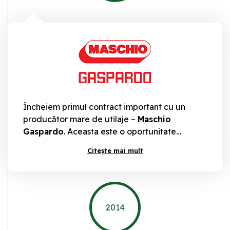
Încheiem primul contract important cu un
producător mare de utilaje –
Maschio
Gaspardo
. Aceasta este o oportunitate
semnificativă pentru noi de a ne dezvolta
Citește mai mult
afacerea și de a consolida relațiile cu clienții
noștri.
2014