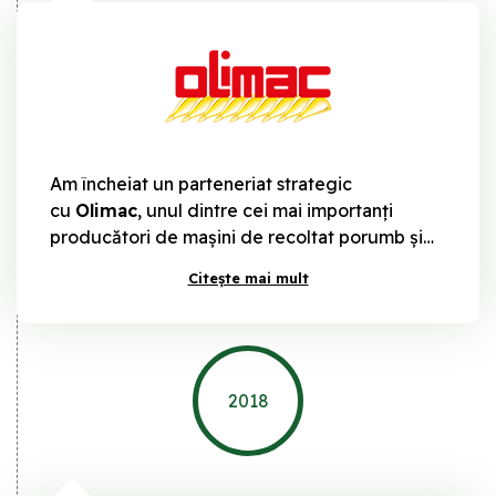
Am încheiat un parteneriat strategic
cu
Olimac
, unul dintre cei mai importanți
producători de mașini de recoltat porumb și
floarea soarelui din lume. Acest parteneriat ne-
Citește mai mult
a permis să extindem gama de produse și să
ne consolidăm poziția pe piață.
2018