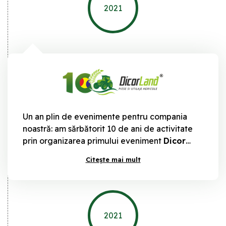
2021
Un an plin de evenimente pentru compania
noastră: am sărbătorit 10 de ani de activitate
prin organizarea primului eveniment
Dicor
Fest
în parcul de utilaje din loc. Braniștea,
Citește mai mult
județul Galați. Parcul s-a transformat într-un
veritabil spațiu expozițional și cei 25.000 de
metri pătrați au găzduit standuri dedicate
fiecărei companii partenere, prezentări de
echipamente agricole, dar și conferințe
2021
academice pe teme de actualitate.