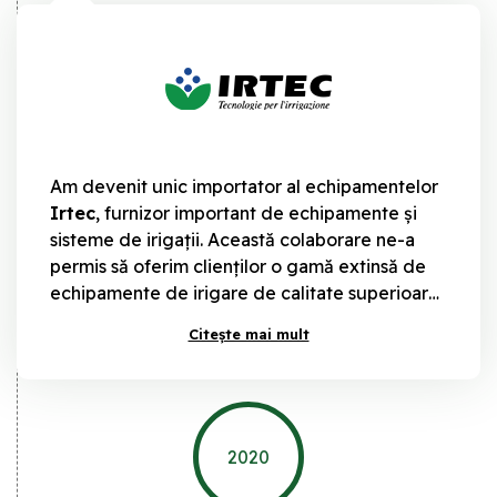
Am devenit unic importator al echipamentelor
Irtec
, furnizor important de echipamente și
sisteme de irigații. Această colaborare ne-a
permis să oferim clienților o gamă extinsă de
echipamente de irigare de calitate superioară,
ușor de utilizat și la un preț competitiv. Am
Citește mai mult
extins și parcul de utilaje de la 15.000 mp la
25.000 mp. Am înființat Dicor Service, o nouă
divizie specializată în servicii de punere în
funcțiune, mentenanță și reparații pentru
utilajele agricole.
2020