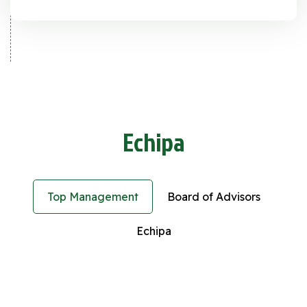
îmbunătății producția fermierilor într-un mod
eficient și durabil.
Echipa
Top Management
Board of Advisors
Echipa