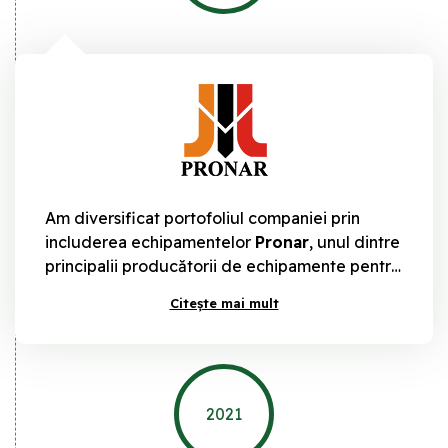
Am diversificat portofoliul companiei prin
includerea echipamentelor
Pronar
, unul dintre
principalii producătorii de echipamente pentru
agricultură (remorci agricole, pluguri,
Citește mai mult
echipamente pentru prelucrarea fânuluii, jante
agricole echipamente municipale). Produsele
Pronar se remarcă prin calitate superioară,
fiabilitate și performanță excelentă.
2021