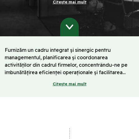
Citește mai mult
fermierilor din România.
Furnizăm un cadru integrat și sinergic pentru
managementul, planificarea și coordonarea
activităților din cadrul firmelor, concentrându-ne pe
îmbunătățirea eficienței operaționale și facilitarea
colaborării între diferitele linii de business ale
Citește mai mult
companiei. Prin intermediul acestei abordări, urmărim
optimizarea proceselor și funcționarea eficientă a
întregului grup.
Suntem responsabili pentru dezvoltarea de noi
strategii de business și planuri de investiții pentru
entitățile din grup, cu scopul de a le îmbunătăți