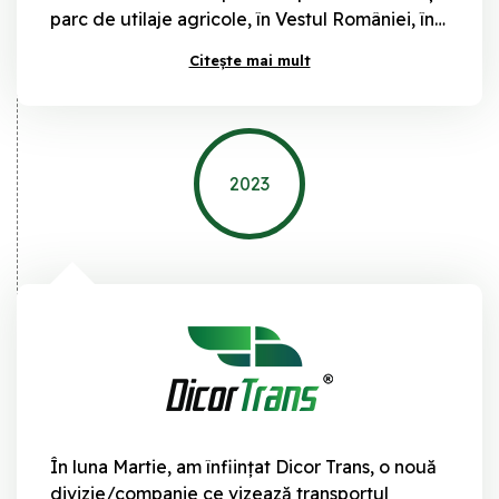
parc de utilaje agricole, în Vestul României, în
localitatea Remetea Mare, județul Timiș.
Citește mai mult
Inaugurăm un nou concept de magazine Dicor
Parts & Kramp, cu peste 10.000 de repere
individuale.
2023
În luna Martie, am înființat Dicor Trans, o nouă
divizie/companie ce vizează transportul