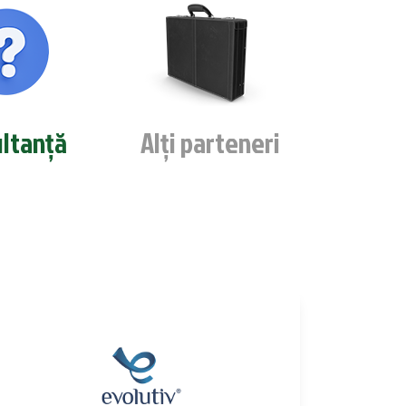
ltanță
Alți parteneri