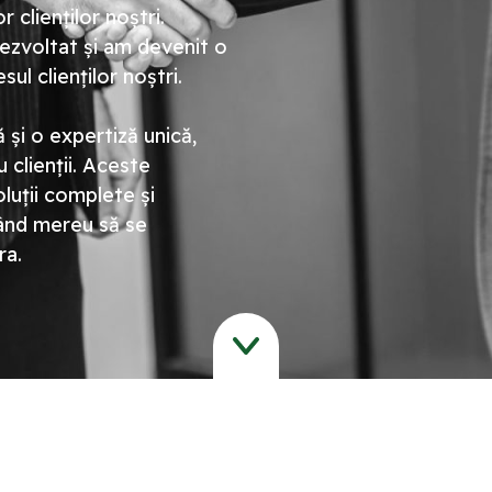
 clienților noștri.
ezvoltat și am devenit o
ul clienților noștri.
 și o expertiză unică,
u clienții. Aceste
luții complete și
rcând mereu să se
ra.