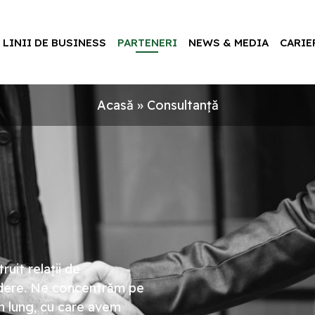
LINII DE BUSINESS
PARTENERI
NEWS & MEDIA
CARIE
Acasă
»
Consultanță
uit relații de
edere. Ne concentrăm pe
n lung, cu care avem