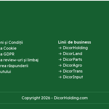
Linii de business
i și Condiții
DicorHolding
ca Cookie
DicorLand
ica GDPR
DicorParts
ca review-uri și limbaj
DicorAgro
area răspunderii
DicorTrans
utului
DicorInput
Copyright 2026 - DicorHolding.com