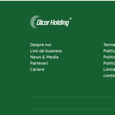
Despre noi
Termen
Linii de business
Politi
News & Media
Polit
Parteneri
Politi
Cariere
Limit
conțin