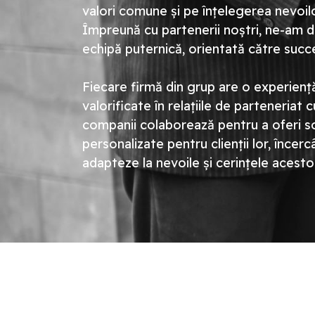
valori comune și pe înțelegerea nevoilor
Împreună cu partenerii noștri, ne-am d
echipă puternică, orientată către succes
Fiecare firmă din grup are o experiență
valorificate în relațiile de parteneriat c
companii colaborează pentru a oferi so
personalizate pentru clienții lor, înce
adapteze la nevoile și cerințele acesto